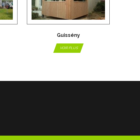
Guissény
VOIR PLUS