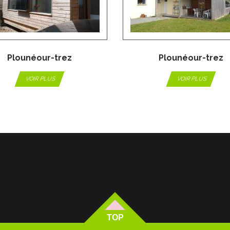
Plounéour-trez
Plounéour-trez
VOIR PLUS
VOIR PLUS
TOP